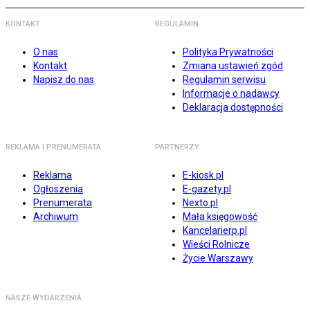
KONTAKT
REGULAMIN
O nas
Polityka Prywatności
Kontakt
Zmiana ustawień zgód
Napisz do nas
Regulamin serwisu
Informacje o nadawcy
Deklaracja dostępności
REKLAMA I PRENUMERATA
PARTNERZY
Reklama
E-kiosk.pl
Ogłoszenia
E-gazety.pl
Prenumerata
Nexto.pl
Archiwum
Mała księgowość
Kancelarierp.pl
Wieści Rolnicze
Życie Warszawy
NASZE WYDARZENIA