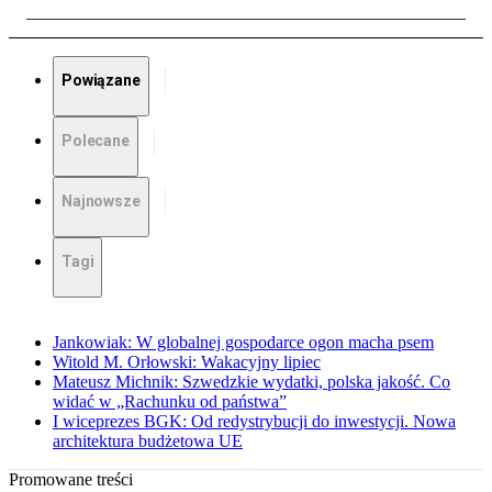
Powiązane
Polecane
Najnowsze
Tagi
Jankowiak: W globalnej gospodarce ogon macha psem
Witold M. Orłowski: Wakacyjny lipiec
Mateusz Michnik: Szwedzkie wydatki, polska jakość. Co
widać w „Rachunku od państwa”
I wiceprezes BGK: Od redystrybucji do inwestycji. Nowa
architektura budżetowa UE
Promowane treści