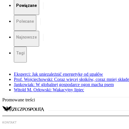
Powiązane
Polecane
Najnowsze
Tagi
Eksperci: Jak uniezależnić energetykę od upałów
Prof. Wojciechowski: Coraz więcej słoików, coraz mniej skład
Jankowiak: W globalnej gospodarce ogon macha psem
Witold M. Orłowski: Wakacyjny lipiec
Promowane treści
KONTAKT