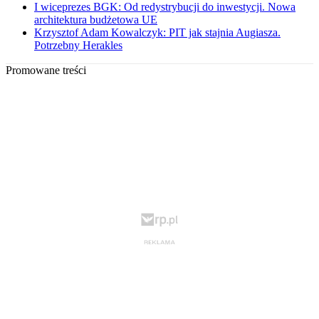
I wiceprezes BGK: Od redystrybucji do inwestycji. Nowa
architektura budżetowa UE
Krzysztof Adam Kowalczyk: PIT jak stajnia Augiasza.
Potrzebny Herakles
Promowane treści