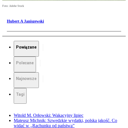
Foto: Adobe Stock
Hubert A Janiszewski
Powiązane
Polecane
Najnowsze
Tagi
Witold M. Orłowski: Wakacyjny lipiec
Mateusz Michnik: Szwedzkie wydatki, polska jakość. Co
widać w „Rachunku od państwa”