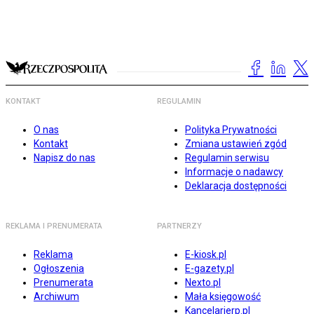
KONTAKT
REGULAMIN
O nas
Polityka Prywatności
Kontakt
Zmiana ustawień zgód
Napisz do nas
Regulamin serwisu
Informacje o nadawcy
Deklaracja dostępności
REKLAMA I PRENUMERATA
PARTNERZY
Reklama
E-kiosk.pl
Ogłoszenia
E-gazety.pl
Prenumerata
Nexto.pl
Archiwum
Mała księgowość
Kancelarierp.pl