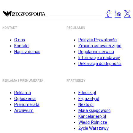
KONTAKT
REGULAMIN
O nas
Polityka Prywatności
Kontakt
Zmiana ustawień zgód
Napisz do nas
Regulamin serwisu
Informacje o nadawcy
Deklaracja dostępności
REKLAMA I PRENUMERATA
PARTNERZY
Reklama
E-kiosk.pl
Ogłoszenia
E-gazety.pl
Prenumerata
Nexto.pl
Archiwum
Mała księgowość
Kancelarierp.pl
Wieści Rolnicze
Życie Warszawy