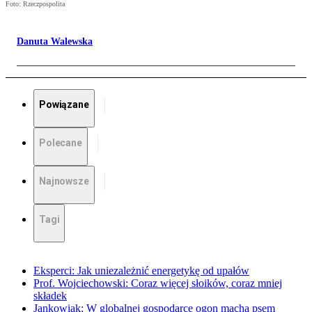
Foto: Rzeczpospolita
Danuta Walewska
Powiązane
Polecane
Najnowsze
Tagi
Eksperci: Jak uniezależnić energetykę od upałów
Prof. Wojciechowski: Coraz więcej słoików, coraz mniej
składek
Jankowiak: W globalnej gospodarce ogon macha psem