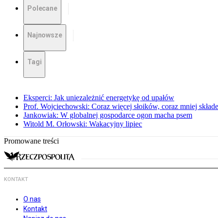
Polecane
Najnowsze
Tagi
Eksperci: Jak uniezależnić energetykę od upałów
Prof. Wojciechowski: Coraz więcej słoików, coraz mniej skład
Jankowiak: W globalnej gospodarce ogon macha psem
Witold M. Orłowski: Wakacyjny lipiec
Promowane treści
KONTAKT
O nas
Kontakt