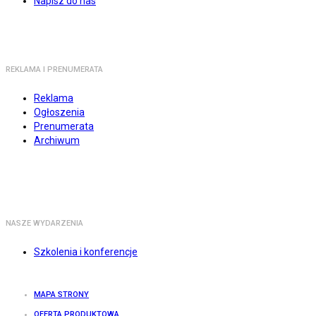
Napisz do nas
REKLAMA I PRENUMERATA
Reklama
Ogłoszenia
Prenumerata
Archiwum
NASZE WYDARZENIA
Szkolenia i konferencje
MAPA STRONY
OFERTA PRODUKTOWA