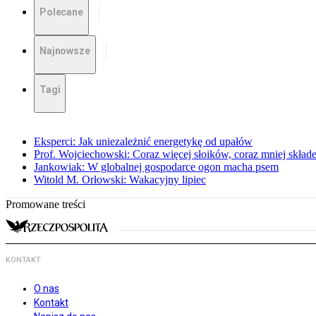
Polecane
Najnowsze
Tagi
Eksperci: Jak uniezależnić energetykę od upałów
Prof. Wojciechowski: Coraz więcej słoików, coraz mniej skład
Jankowiak: W globalnej gospodarce ogon macha psem
Witold M. Orłowski: Wakacyjny lipiec
Promowane treści
KONTAKT
O nas
Kontakt