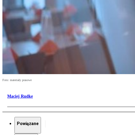
Foto: materiały prasowe
Maciej Rudke
Powiązane