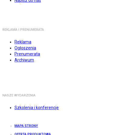
Napisz do nas
REKLAMA I PRENUMERATA
Reklama
Ogłoszenia
Prenumerata
Archiwum
NASZE WYDARZENIA
Szkolenia i konferencje
MAPA STRONY
OFERTA PRODUKTOWA