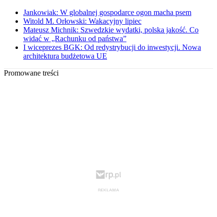
Jankowiak: W globalnej gospodarce ogon macha psem
Witold M. Orłowski: Wakacyjny lipiec
Mateusz Michnik: Szwedzkie wydatki, polska jakość. Co
widać w „Rachunku od państwa”
I wiceprezes BGK: Od redystrybucji do inwestycji. Nowa
architektura budżetowa UE
Promowane treści