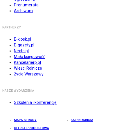
Prenumerata
Archiwum
PARTNERZY
E-kiosk.pl
E-gazety.pl
Nexto.pl
Mała księgowość
Kancelarierp.pl
Wieści Rolnicze
Życie Warszawy
NASZE WYDARZENIA
Szkolenia i konferencje
MAPA STRONY
KALENDARIUM
OFERTA PRODUKTOWA