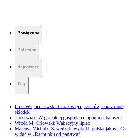
Powiązane
Polecane
Najnowsze
Tagi
Prof. Wojciechowski: Coraz więcej słoików, coraz mniej
składek
Jankowiak: W globalnej gospodarce ogon macha psem
Witold M. Orłowski: Wakacyjny lipiec
Mateusz Michnik: Szwedzkie wydatki, polska jakość. Co
widać w „Rachunku od państwa”