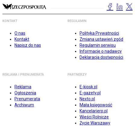
KONTAKT
REGULAMIN
O nas
Polityka Prywatności
Kontakt
Zmiana ustawień zgód
Napisz do nas
Regulamin serwisu
Informacje o nadawcy
Deklaracja dostępności
REKLAMA I PRENUMERATA
PARTNERZY
Reklama
E-kiosk.pl
Ogłoszenia
E-gazety.pl
Prenumerata
Nexto.pl
Archiwum
Mała księgowość
Kancelarierp.pl
Wieści Rolnicze
Życie Warszawy