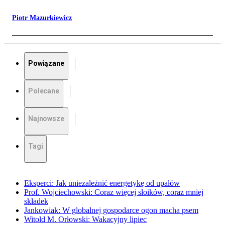
Piotr Mazurkiewicz
Powiązane
Polecane
Najnowsze
Tagi
Eksperci: Jak uniezależnić energetykę od upałów
Prof. Wojciechowski: Coraz więcej słoików, coraz mniej
składek
Jankowiak: W globalnej gospodarce ogon macha psem
Witold M. Orłowski: Wakacyjny lipiec