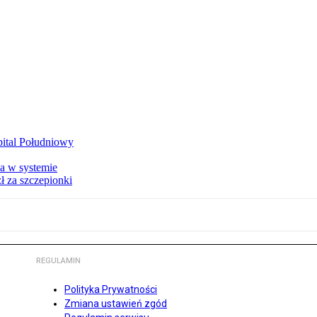
zpital Południowy
a w systemie
ł za szczepionki
REGULAMIN
Polityka Prywatności
Zmiana ustawień zgód