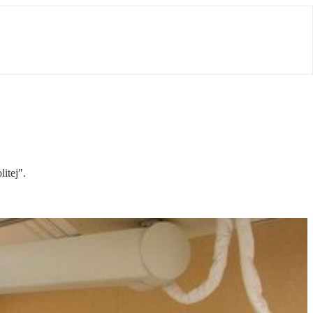
itej".