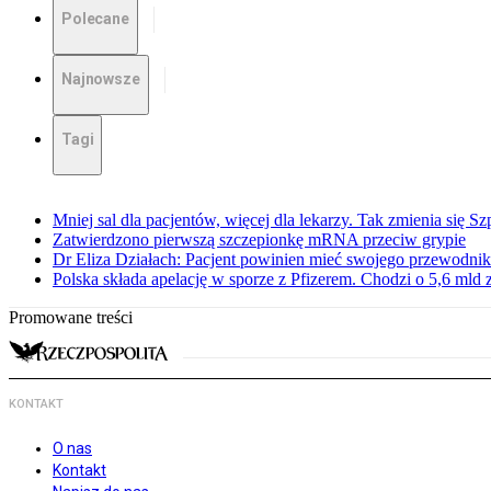
Polecane
Najnowsze
Tagi
Mniej sal dla pacjentów, więcej dla lekarzy. Tak zmienia się S
Zatwierdzono pierwszą szczepionkę mRNA przeciw grypie
Dr Eliza Działach: Pacjent powinien mieć swojego przewodnik
Polska składa apelację w sporze z Pfizerem. Chodzi o 5,6 mld z
Promowane treści
KONTAKT
O nas
Kontakt