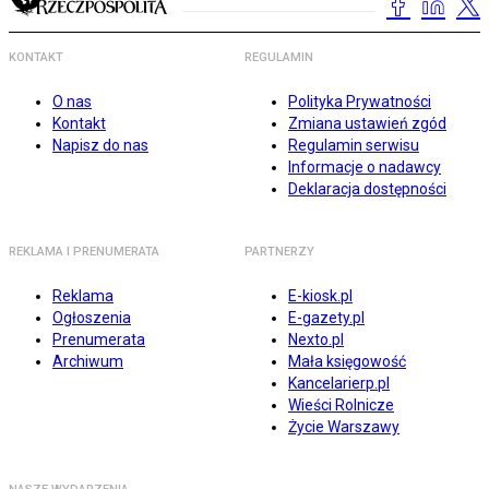
KONTAKT
REGULAMIN
O nas
Polityka Prywatności
Kontakt
Zmiana ustawień zgód
Napisz do nas
Regulamin serwisu
Informacje o nadawcy
Deklaracja dostępności
REKLAMA I PRENUMERATA
PARTNERZY
Reklama
E-kiosk.pl
Ogłoszenia
E-gazety.pl
Prenumerata
Nexto.pl
Archiwum
Mała księgowość
Kancelarierp.pl
Wieści Rolnicze
Życie Warszawy