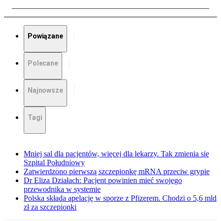
Powiązane
Polecane
Najnowsze
Tagi
Mniej sal dla pacjentów, więcej dla lekarzy. Tak zmienia się
Szpital Południowy
Zatwierdzono pierwszą szczepionkę mRNA przeciw grypie
Dr Eliza Działach: Pacjent powinien mieć swojego
przewodnika w systemie
Polska składa apelację w sporze z Pfizerem. Chodzi o 5,6 mld
zł za szczepionki