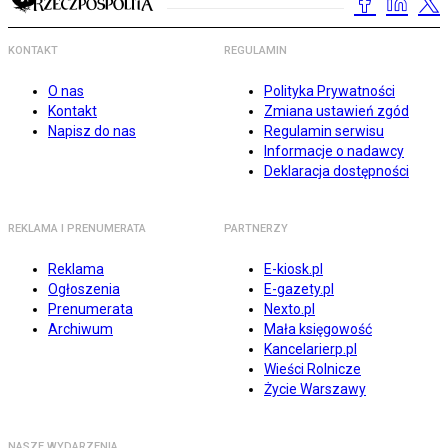
KONTAKT
REGULAMIN
O nas
Polityka Prywatności
Kontakt
Zmiana ustawień zgód
Napisz do nas
Regulamin serwisu
Informacje o nadawcy
Deklaracja dostępności
REKLAMA I PRENUMERATA
PARTNERZY
Reklama
E-kiosk.pl
Ogłoszenia
E-gazety.pl
Prenumerata
Nexto.pl
Archiwum
Mała księgowość
Kancelarierp.pl
Wieści Rolnicze
Życie Warszawy
NASZE WYDARZENIA