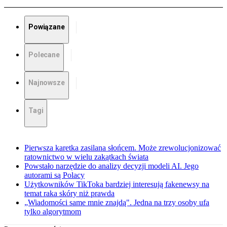
Powiązane
Polecane
Najnowsze
Tagi
Pierwsza karetka zasilana słońcem. Może zrewolucjonizować
ratownictwo w wielu zakątkach świata
Powstało narzędzie do analizy decyzji modeli AI. Jego
autorami są Polacy
Użytkowników TikToka bardziej interesują fakenewsy na
temat raka skóry niż prawda
„Wiadomości same mnie znajdą". Jedna na trzy osoby ufa
tylko algorytmom