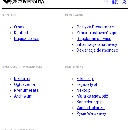
KONTAKT
REGULAMIN
O nas
Polityka Prywatności
Kontakt
Zmiana ustawień zgód
Napisz do nas
Regulamin serwisu
Informacje o nadawcy
Deklaracja dostępności
REKLAMA I PRENUMERATA
PARTNERZY
Reklama
E-kiosk.pl
Ogłoszenia
E-gazety.pl
Prenumerata
Nexto.pl
Archiwum
Mała księgowość
Kancelarierp.pl
Wieści Rolnicze
Życie Warszawy