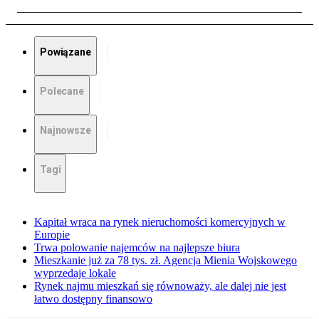
Powiązane
Polecane
Najnowsze
Tagi
Kapitał wraca na rynek nieruchomości komercyjnych w
Europie
Trwa polowanie najemców na najlepsze biura
Mieszkanie już za 78 tys. zł. Agencja Mienia Wojskowego
wyprzedaje lokale
Rynek najmu mieszkań się równoważy, ale dalej nie jest
łatwo dostępny finansowo