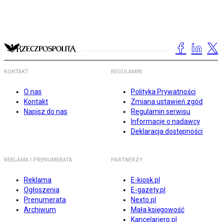
KONTAKT
REGULAMIN
O nas
Polityka Prywatności
Kontakt
Zmiana ustawień zgód
Napisz do nas
Regulamin serwisu
Informacje o nadawcy
Deklaracja dostępności
REKLAMA I PRENUMERATA
PARTNERZY
Reklama
E-kiosk.pl
Ogłoszenia
E-gazety.pl
Prenumerata
Nexto.pl
Archiwum
Mała księgowość
Kancelarierp.pl