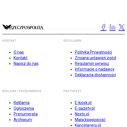
KONTAKT
REGULAMIN
O nas
Polityka Prywatności
Kontakt
Zmiana ustawień zgód
Napisz do nas
Regulamin serwisu
Informacje o nadawcy
Deklaracja dostępności
REKLAMA I PRENUMERATA
PARTNERZY
Reklama
E-kiosk.pl
Ogłoszenia
E-gazety.pl
Prenumerata
Nexto.pl
Archiwum
Mała księgowość
Kancelarierp.pl