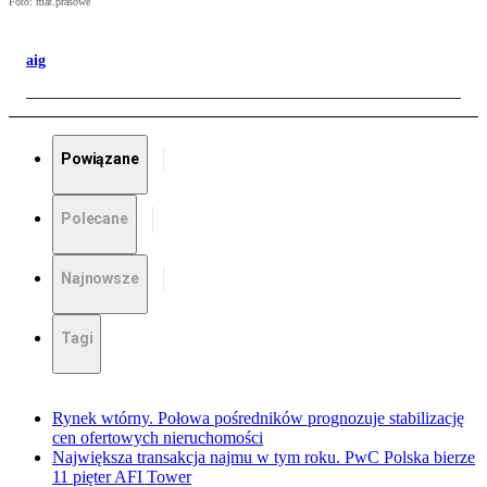
Foto: mat.prasowe
aig
Powiązane
Polecane
Najnowsze
Tagi
Rynek wtórny. Połowa pośredników prognozuje stabilizację
cen ofertowych nieruchomości
Największa transakcja najmu w tym roku. PwC Polska bierze
11 pięter AFI Tower