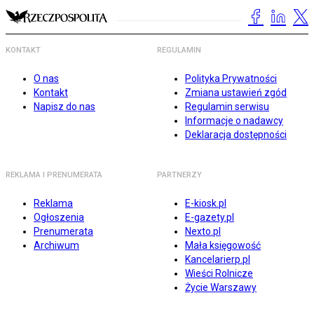
KONTAKT
REGULAMIN
O nas
Polityka Prywatności
Kontakt
Zmiana ustawień zgód
Napisz do nas
Regulamin serwisu
Informacje o nadawcy
Deklaracja dostępności
REKLAMA I PRENUMERATA
PARTNERZY
Reklama
E-kiosk.pl
Ogłoszenia
E-gazety.pl
Prenumerata
Nexto.pl
Archiwum
Mała księgowość
Kancelarierp.pl
Wieści Rolnicze
Życie Warszawy