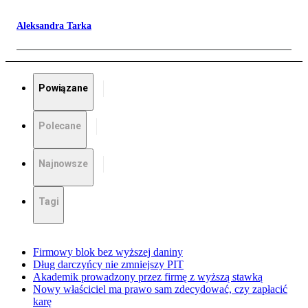
Aleksandra Tarka
Powiązane
Polecane
Najnowsze
Tagi
Firmowy blok bez wyższej daniny
Dług darczyńcy nie zmniejszy PIT
Akademik prowadzony przez firmę z wyższą stawką
Nowy właściciel ma prawo sam zdecydować, czy zapłacić
karę