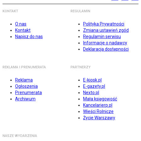
KONTAKT
REGULAMIN
O nas
Polityka Prywatności
Kontakt
Zmiana ustawień zgód
Napisz do nas
Regulamin serwisu
Informacje o nadawcy
Deklaracja dostępności
REKLAMA I PRENUMERATA
PARTNERZY
Reklama
E-kiosk.pl
Ogłoszenia
E-gazety.pl
Prenumerata
Nexto.pl
Archiwum
Mała księgowość
Kancelarierp.pl
Wieści Rolnicze
Życie Warszawy
NASZE WYDARZENIA