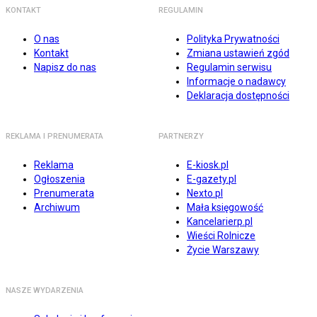
KONTAKT
REGULAMIN
O nas
Polityka Prywatności
Kontakt
Zmiana ustawień zgód
Napisz do nas
Regulamin serwisu
Informacje o nadawcy
Deklaracja dostępności
REKLAMA I PRENUMERATA
PARTNERZY
Reklama
E-kiosk.pl
Ogłoszenia
E-gazety.pl
Prenumerata
Nexto.pl
Archiwum
Mała księgowość
Kancelarierp.pl
Wieści Rolnicze
Życie Warszawy
NASZE WYDARZENIA