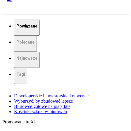
Powiązane
Polecane
Najnowsze
Tagi
Deweloperskie i inwestorskie konwersje
Wyburzyć, by zbudować lepsze
Biurowce gotowe na piątą falę
Kościół i szkoła w biurowcu
Promowane treści