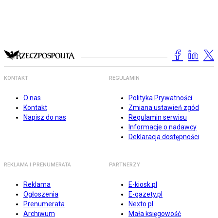
KONTAKT
REGULAMIN
O nas
Polityka Prywatności
Kontakt
Zmiana ustawień zgód
Napisz do nas
Regulamin serwisu
Informacje o nadawcy
Deklaracja dostępności
REKLAMA I PRENUMERATA
PARTNERZY
Reklama
E-kiosk.pl
Ogłoszenia
E-gazety.pl
Prenumerata
Nexto.pl
Archiwum
Mała księgowość