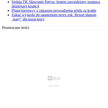
Sędzia TK Sławomir Patyra: Jestem zawiedziony postawą
dzisiejszej koalicji
Pijani kierowcy z zakazem prowadzenia pójdą za kratki
Zakaz wyjazdu do sanatorium przez rok. Resort planuje
„kary” dla kuracjuszy
Promowane treści