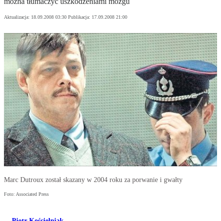
można tłumaczyć uszkodzeniami mózgu
Aktualizacja:
18.09.2008 03:30
Publikacja:
17.09.2008 21:00
Marc Dutroux został skazany w 2004 roku za porwanie i gwałty
Foto: Associated Press
Piotr Kościelniak