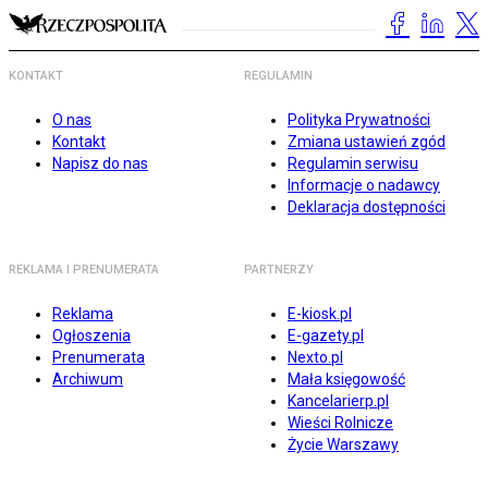
KONTAKT
REGULAMIN
O nas
Polityka Prywatności
Kontakt
Zmiana ustawień zgód
Napisz do nas
Regulamin serwisu
Informacje o nadawcy
Deklaracja dostępności
REKLAMA I PRENUMERATA
PARTNERZY
Reklama
E-kiosk.pl
Ogłoszenia
E-gazety.pl
Prenumerata
Nexto.pl
Archiwum
Mała księgowość
Kancelarierp.pl
Wieści Rolnicze
Życie Warszawy