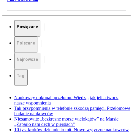
Powiązane
Polecane
Najnowsze
Tagi
Naukowcy dokonali przełomu. Wiedzą, jak jelita tworzą
nasze wspomnienia
Tak przypomnienia w telefonie szkodzą pamięci. Przełomowe
badanie naukowców
Niesamowite „bezkresne morze wielokątów” na Marsie.
„Zaparło nam dech w piersiach”
10 tys. kroków dziennie to mit. Nowe wytyczne naukowców