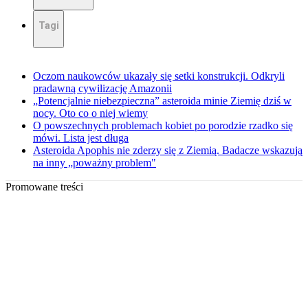
Tagi
Oczom naukowców ukazały się setki konstrukcji. Odkryli
pradawną cywilizację Amazonii
„Potencjalnie niebezpieczna” asteroida minie Ziemię dziś w
nocy. Oto co o niej wiemy
O powszechnych problemach kobiet po porodzie rzadko się
mówi. Lista jest długa
Asteroida Apophis nie zderzy się z Ziemią. Badacze wskazują
na inny „poważny problem"
Promowane treści