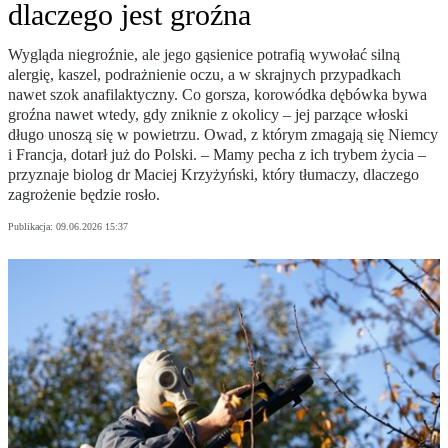
dlaczego jest groźna
Wygląda niegroźnie, ale jego gąsienice potrafią wywołać silną
alergię, kaszel, podrażnienie oczu, a w skrajnych przypadkach
nawet szok anafilaktyczny. Co gorsza, korowódka dębówka bywa
groźna nawet wtedy, gdy zniknie z okolicy – jej parzące włoski
długo unoszą się w powietrzu. Owad, z którym zmagają się Niemcy
i Francja, dotarł już do Polski. – Mamy pecha z ich trybem życia –
przyznaje biolog dr Maciej Krzyżyński, który tłumaczy, dlaczego
zagrożenie będzie rosło.
Publikacja:
09.06.2026 15:37