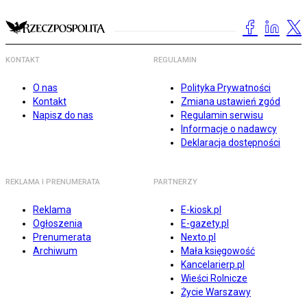
KONTAKT
REGULAMIN
O nas
Polityka Prywatności
Kontakt
Zmiana ustawień zgód
Napisz do nas
Regulamin serwisu
Informacje o nadawcy
Deklaracja dostępności
REKLAMA I PRENUMERATA
PARTNERZY
Reklama
E-kiosk.pl
Ogłoszenia
E-gazety.pl
Prenumerata
Nexto.pl
Archiwum
Mała księgowość
Kancelarierp.pl
Wieści Rolnicze
Życie Warszawy