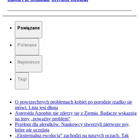
Powiązane
Polecane
Najnowsze
Tagi
O powszechnych problemach kobiet po porodzie rzadko się
mówi. Lista jest długa
Asteroida Apophis nie zderzy się z Ziemią. Badacze wskazują
na inny „poważny problem"
Przełom dla alergików. Naukowcy stworzyli pierwsze psy,
które nie uczulają
„Ekstremalna ewolucja” zachodzi na naszych oczach. Tak