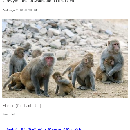
jajowymi przeprowadzono na rezusach
Publikacja:
28.08.2009 00:31
Makaki (fot. Paul i Jill)
Foto: Flickr
Izabela Filc Redlińska
,
Krzysztof Kowalski