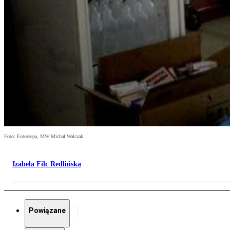
Foto: Fotorzepa, MW Michał Walczak
Izabela Filc Redlińska
Powiązane