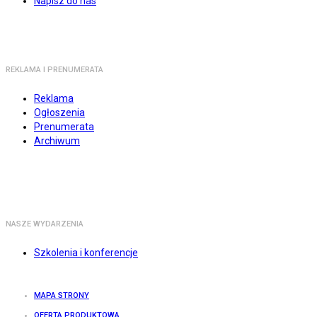
Napisz do nas
REKLAMA I PRENUMERATA
Reklama
Ogłoszenia
Prenumerata
Archiwum
NASZE WYDARZENIA
Szkolenia i konferencje
MAPA STRONY
OFERTA PRODUKTOWA