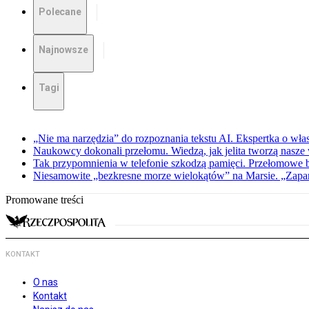
Polecane
Najnowsze
Tagi
„Nie ma narzędzia” do rozpoznania tekstu AI. Ekspertka o wł
Naukowcy dokonali przełomu. Wiedzą, jak jelita tworzą nasz
Tak przypomnienia w telefonie szkodzą pamięci. Przełomowe
Niesamowite „bezkresne morze wielokątów” na Marsie. „Zapar
Promowane treści
KONTAKT
O nas
Kontakt