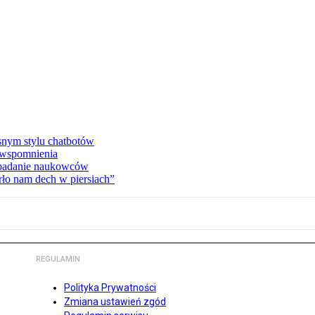
asnym stylu chatbotów
e wspomnienia
 badanie naukowców
ło nam dech w piersiach”
REGULAMIN
Polityka Prywatności
Zmiana ustawień zgód