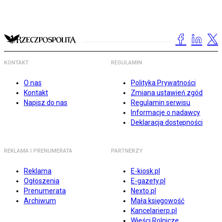
KONTAKT
REGULAMIN
O nas
Polityka Prywatności
Kontakt
Zmiana ustawień zgód
Napisz do nas
Regulamin serwisu
Informacje o nadawcy
Deklaracja dostępności
REKLAMA I PRENUMERATA
PARTNERZY
Reklama
E-kiosk.pl
Ogłoszenia
E-gazety.pl
Prenumerata
Nexto.pl
Archiwum
Mała księgowość
Kancelarierp.pl
Wieści Rolnicze