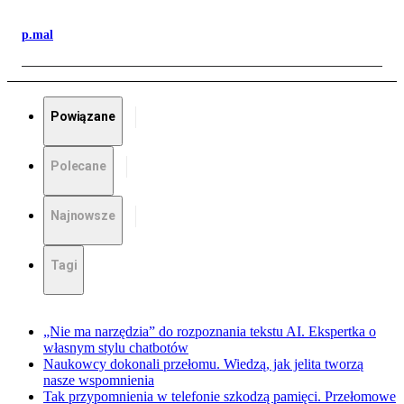
p.mal
Powiązane
Polecane
Najnowsze
Tagi
„Nie ma narzędzia” do rozpoznania tekstu AI. Ekspertka o
własnym stylu chatbotów
Naukowcy dokonali przełomu. Wiedzą, jak jelita tworzą
nasze wspomnienia
Tak przypomnienia w telefonie szkodzą pamięci. Przełomowe