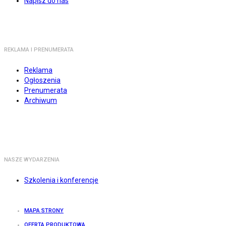
Napisz do nas
REKLAMA I PRENUMERATA
Reklama
Ogłoszenia
Prenumerata
Archiwum
NASZE WYDARZENIA
Szkolenia i konferencje
MAPA STRONY
OFERTA PRODUKTOWA