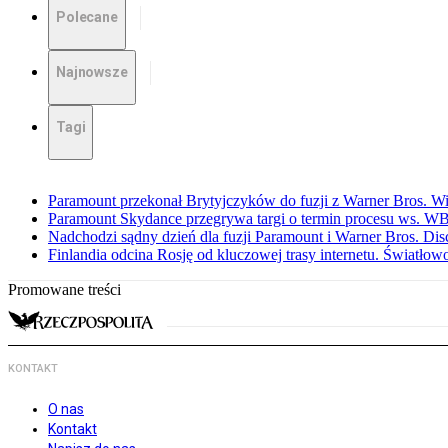
Polecane
Najnowsze
Tagi
Paramount przekonał Brytyjczyków do fuzji z Warner Bros. W
Paramount Skydance przegrywa targi o termin procesu ws. W
Nadchodzi sądny dzień dla fuzji Paramount i Warner Bros. Dis
Finlandia odcina Rosję od kluczowej trasy internetu. Światło
Promowane treści
KONTAKT
O nas
Kontakt