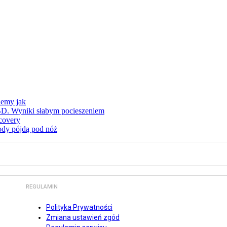
iemy jak
BD. Wyniki słabym pocieszeniem
covery
wody pójdą pod nóż
REGULAMIN
Polityka Prywatności
Zmiana ustawień zgód