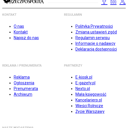
KONTAKT
REGULAMIN
O nas
Polityka Prywatności
Kontakt
Zmiana ustawień zgód
Napisz do nas
Regulamin serwisu
Informacje o nadawcy
Deklaracja dostępności
REKLAMA I PRENUMERATA
PARTNERZY
Reklama
E-kiosk.pl
Ogłoszenia
E-gazety.pl
Prenumerata
Nexto.pl
Archiwum
Mała księgowość
Kancelarierp.pl
Wieści Rolnicze
Życie Warszawy
NASZE WYDARZENIA