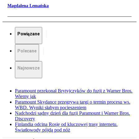
Magdalena Lemańska
Powiązane
Polecane
Najnowsze
Paramount przekonał Brytyjczyków do fuzji z Warner Bros.
Wiemy jak
Paramount Skydance przegrywa targi o termin procesu ws.
WBD. Wyniki słabym pocieszeniem
Nadchodzi sądny dzień dla fuzji Paramount i Warner Bros.
Discovery
Finlandia odcina Rosję od kluczowej trasy internetu.
Światłowody pójdą pod nóż