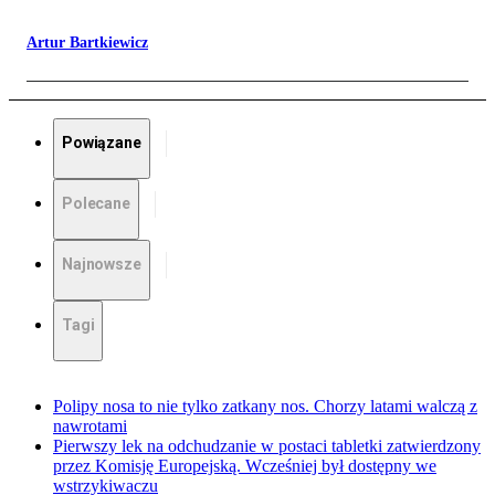
Artur Bartkiewicz
Powiązane
Polecane
Najnowsze
Tagi
Polipy nosa to nie tylko zatkany nos. Chorzy latami walczą z
nawrotami
Pierwszy lek na odchudzanie w postaci tabletki zatwierdzony
przez Komisję Europejską. Wcześniej był dostępny we
wstrzykiwaczu