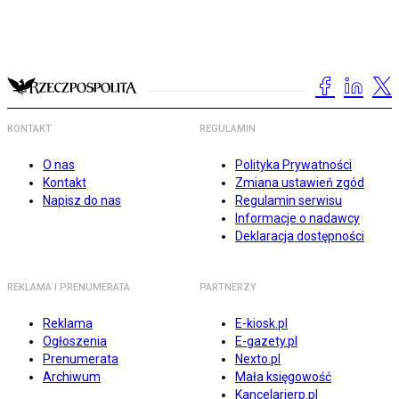
KONTAKT
REGULAMIN
O nas
Polityka Prywatności
Kontakt
Zmiana ustawień zgód
Napisz do nas
Regulamin serwisu
Informacje o nadawcy
Deklaracja dostępności
REKLAMA I PRENUMERATA
PARTNERZY
Reklama
E-kiosk.pl
Ogłoszenia
E-gazety.pl
Prenumerata
Nexto.pl
Archiwum
Mała księgowość
Kancelarierp.pl