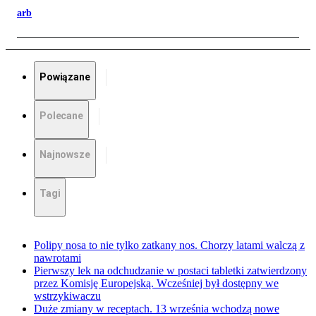
arb
Powiązane
Polecane
Najnowsze
Tagi
Polipy nosa to nie tylko zatkany nos. Chorzy latami walczą z
nawrotami
Pierwszy lek na odchudzanie w postaci tabletki zatwierdzony
przez Komisję Europejską. Wcześniej był dostępny we
wstrzykiwaczu
Duże zmiany w receptach. 13 września wchodzą nowe