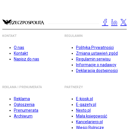
KONTAKT
REGULAMIN
O nas
Polityka Prywatności
Kontakt
Zmiana ustawień zgód
Napisz do nas
Regulamin serwisu
Informacje o nadawcy
Deklaracja dostępności
REKLAMA I PRENUMERATA
PARTNERZY
Reklama
E-kiosk.pl
Ogłoszenia
E-gazety.pl
Prenumerata
Nexto.pl
Archiwum
Mała księgowość
Kancelarierp.pl
Wieści Rolnicze