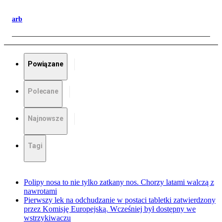
arb
Powiązane
Polecane
Najnowsze
Tagi
Polipy nosa to nie tylko zatkany nos. Chorzy latami walczą z
nawrotami
Pierwszy lek na odchudzanie w postaci tabletki zatwierdzony
przez Komisję Europejską. Wcześniej był dostępny we
wstrzykiwaczu