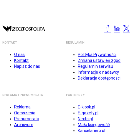
KONTAKT
REGULAMIN
O nas
Polityka Prywatności
Kontakt
Zmiana ustawień zgód
Napisz do nas
Regulamin serwisu
Informacje o nadawcy
Deklaracja dostępności
REKLAMA I PRENUMERATA
PARTNERZY
Reklama
E-kiosk.pl
Ogłoszenia
E-gazety.pl
Prenumerata
Nexto.pl
Archiwum
Mała księgowość
Kancelarierp.pl