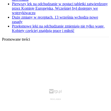
Pierwszy lek na odchudzanie w postaci tabletki zatwierdzony
przez Komisję Europejską. Wcześniej był dostępny we
wstrzykiwaczu
Duże zmiany w receptach. 13 września wchodzą nowe
zasady
Przełomowe leki na odchudzanie zmieniają nie tylko wagę.
Kobiety częściej znajdują pracę i miłość
Promowane treści