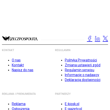
KONTAKT
REGULAMIN
O nas
Polityka Prywatności
Kontakt
Zmiana ustawień zgód
Napisz do nas
Regulamin serwisu
Informacje o nadawcy
Deklaracja dostępności
REKLAMA I PRENUMERATA
PARTNERZY
Reklama
E-kiosk.pl
Ogłoszenia
E-gazety.pl