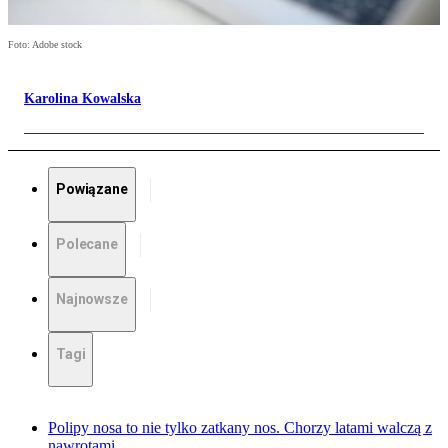
Foto: Adobe stock
Karolina Kowalska
Powiązane
Polecane
Najnowsze
Tagi
Polipy nosa to nie tylko zatkany nos. Chorzy latami walczą z
nawrotami