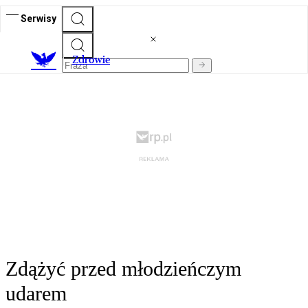
Serwisy
Z
drowie
Zdążyć przed młodzieńczym
udarem