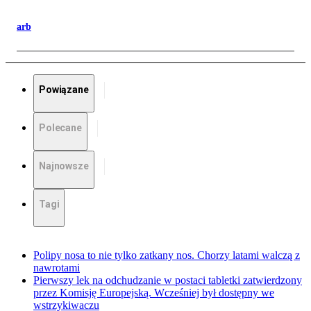
arb
Powiązane
Polecane
Najnowsze
Tagi
Polipy nosa to nie tylko zatkany nos. Chorzy latami walczą z
nawrotami
Pierwszy lek na odchudzanie w postaci tabletki zatwierdzony
przez Komisję Europejską. Wcześniej był dostępny we
wstrzykiwaczu