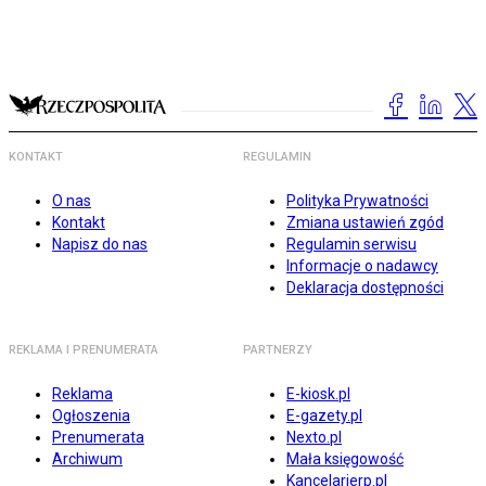
KONTAKT
REGULAMIN
O nas
Polityka Prywatności
Kontakt
Zmiana ustawień zgód
Napisz do nas
Regulamin serwisu
Informacje o nadawcy
Deklaracja dostępności
REKLAMA I PRENUMERATA
PARTNERZY
Reklama
E-kiosk.pl
Ogłoszenia
E-gazety.pl
Prenumerata
Nexto.pl
Archiwum
Mała księgowość
Kancelarierp.pl