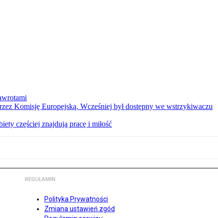
nawrotami
 przez Komisję Europejską. Wcześniej był dostępny we wstrzykiwaczu
ety częściej znajdują pracę i miłość
REGULAMIN
Polityka Prywatności
Zmiana ustawień zgód