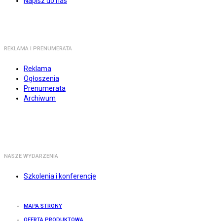
Napisz do nas
REKLAMA I PRENUMERATA
Reklama
Ogłoszenia
Prenumerata
Archiwum
NASZE WYDARZENIA
Szkolenia i konferencje
MAPA STRONY
OFERTA PRODUKTOWA