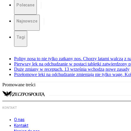
Polecane
Najnowsze
Tagi
Polipy nosa to nie tylko zatkany nos. Chorzy latami walczą z 
Pierwszy lek na odchudzanie w postaci tabletki zatwierdzony
Duże zmiany w receptach. 13 września wchodzą nowe zasady
Przełomowe leki na odchudzanie zmieniają nie tylko wagę. Kobi
Promowane treści
KONTAKT
O nas
Kontakt