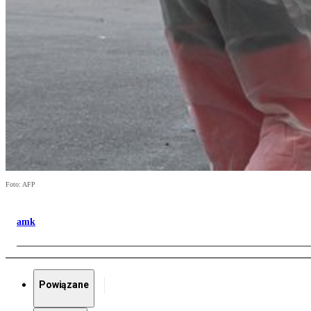
Foto: AFP
amk
Powiązane