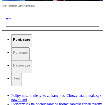
Foto: Fotorzepa, Jakub Czermiński
zew
Powiązane
Polecane
Najnowsze
Tagi
Polipy nosa to nie tylko zatkany nos. Chorzy latami walczą z
nawrotami
Pierwszy lek na odchudzanie w postaci tabletki zatwierdzony