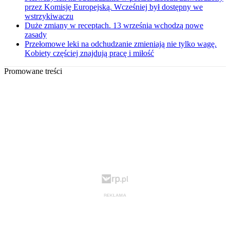
przez Komisję Europejską. Wcześniej był dostępny we
wstrzykiwaczu
Duże zmiany w receptach. 13 września wchodzą nowe
zasady
Przełomowe leki na odchudzanie zmieniają nie tylko wagę.
Kobiety częściej znajdują pracę i miłość
Promowane treści