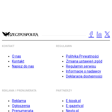
KONTAKT
REGULAMIN
O nas
Polityka Prywatności
Kontakt
Zmiana ustawień zgód
Napisz do nas
Regulamin serwisu
Informacje o nadawcy
Deklaracja dostępności
REKLAMA I PRENUMERATA
PARTNERZY
Reklama
E-kiosk.pl
Ogłoszenia
E-gazety.pl
Prenumerata
Nexto.pl