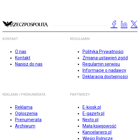
KONTAKT
REGULAMIN
O nas
Polityka Prywatności
Kontakt
Zmiana ustawień zgód
Napisz do nas
Regulamin serwisu
Informacje o nadawcy
Deklaracja dostępności
REKLAMA I PRENUMERATA
PARTNERZY
Reklama
E-kiosk.pl
Ogłoszenia
E-gazety.pl
Prenumerata
Nexto.pl
Archiwum
Mała księgowość
Kancelarierp.pl
Wieści Rolnicze