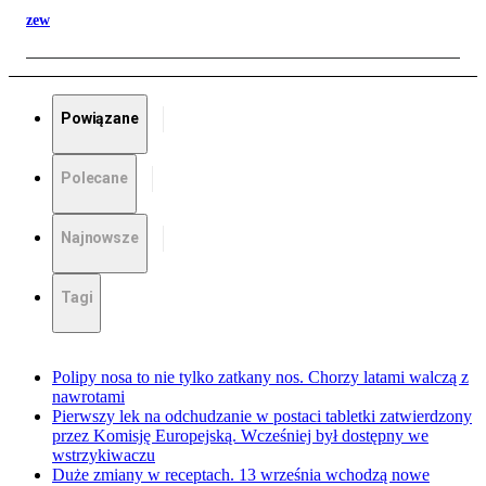
zew
Powiązane
Polecane
Najnowsze
Tagi
Polipy nosa to nie tylko zatkany nos. Chorzy latami walczą z
nawrotami
Pierwszy lek na odchudzanie w postaci tabletki zatwierdzony
przez Komisję Europejską. Wcześniej był dostępny we
wstrzykiwaczu
Duże zmiany w receptach. 13 września wchodzą nowe