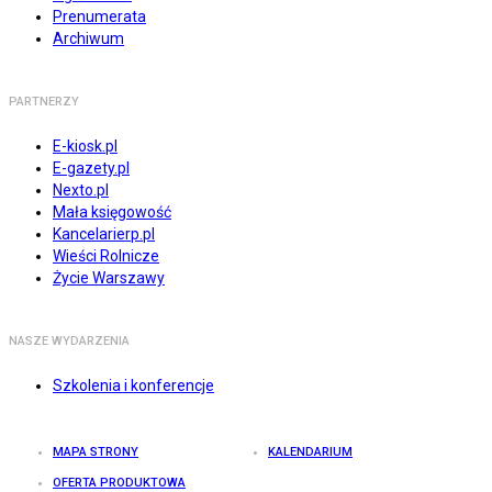
Prenumerata
Archiwum
PARTNERZY
E-kiosk.pl
E-gazety.pl
Nexto.pl
Mała księgowość
Kancelarierp.pl
Wieści Rolnicze
Życie Warszawy
NASZE WYDARZENIA
Szkolenia i konferencje
MAPA STRONY
KALENDARIUM
OFERTA PRODUKTOWA