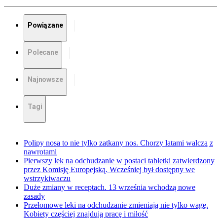
Powiązane
Polecane
Najnowsze
Tagi
Polipy nosa to nie tylko zatkany nos. Chorzy latami walczą z
nawrotami
Pierwszy lek na odchudzanie w postaci tabletki zatwierdzony
przez Komisję Europejską. Wcześniej był dostępny we
wstrzykiwaczu
Duże zmiany w receptach. 13 września wchodzą nowe
zasady
Przełomowe leki na odchudzanie zmieniają nie tylko wagę.
Kobiety częściej znajdują pracę i miłość