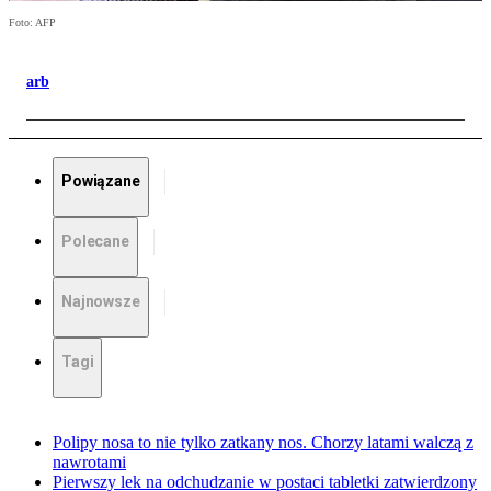
Foto: AFP
arb
Powiązane
Polecane
Najnowsze
Tagi
Polipy nosa to nie tylko zatkany nos. Chorzy latami walczą z
nawrotami
Pierwszy lek na odchudzanie w postaci tabletki zatwierdzony