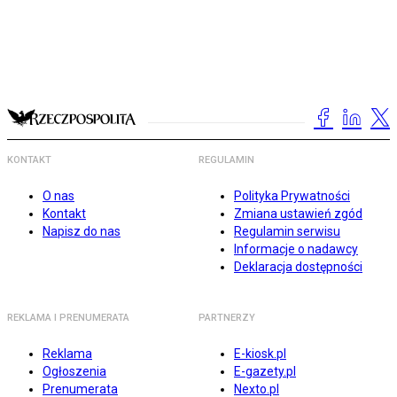
KONTAKT
REGULAMIN
O nas
Polityka Prywatności
Kontakt
Zmiana ustawień zgód
Napisz do nas
Regulamin serwisu
Informacje o nadawcy
Deklaracja dostępności
REKLAMA I PRENUMERATA
PARTNERZY
Reklama
E-kiosk.pl
Ogłoszenia
E-gazety.pl
Prenumerata
Nexto.pl