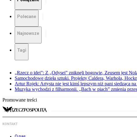
Polecane
Najnowsze
Tagi
„Rzecz o idei”: Z „Odysei” zniknęli bogowie, Zeusem jest Nol
Samochodowe dzieła sztuki. Projekty Caldera, Warhola, Hock
Artur Rojek: Artysta nie jest kimś lepszym niż pani siedząca n
Muzyka wychodzi z filharmonii. „Bach w piach” zmienia przes
Promowane treści
KONTAKT
O nas