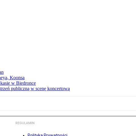
an
neya, Koonsa
a kasie w Biedronce
trzeń publiczną w scenę koncertową
REGULAMIN
Polityka Prywatności