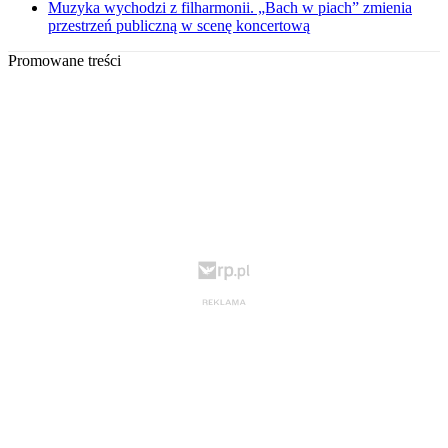
Muzyka wychodzi z filharmonii. „Bach w piach” zmienia
przestrzeń publiczną w scenę koncertową
Promowane treści