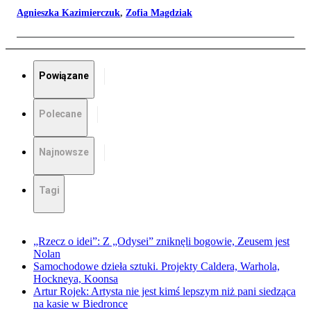
Agnieszka Kazimierczuk
,
Zofia Magdziak
Powiązane
Polecane
Najnowsze
Tagi
„Rzecz o idei”: Z „Odysei” zniknęli bogowie, Zeusem jest
Nolan
Samochodowe dzieła sztuki. Projekty Caldera, Warhola,
Hockneya, Koonsa
Artur Rojek: Artysta nie jest kimś lepszym niż pani siedząca
na kasie w Biedronce