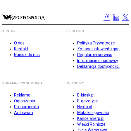
KONTAKT
REGULAMIN
O nas
Polityka Prywatności
Kontakt
Zmiana ustawień zgód
Napisz do nas
Regulamin serwisu
Informacje o nadawcy
Deklaracja dostępności
REKLAMA I PRENUMERATA
PARTNERZY
Reklama
E-kiosk.pl
Ogłoszenia
E-gazety.pl
Prenumerata
Nexto.pl
Archiwum
Mała księgowość
Kancelarierp.pl
Wieści Rolnicze
Życie Warszawy