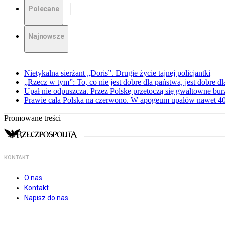
Polecane
Najnowsze
Nietykalna sierżant „Doris”. Drugie życie tajnej policjantki
„Rzecz w tym”: To, co nie jest dobre dla państwa, jest dobre 
Upał nie odpuszcza. Przez Polskę przetoczą się gwałtowne bur
Prawie cała Polska na czerwono. W apogeum upałów nawet 40 
Promowane treści
KONTAKT
O nas
Kontakt
Napisz do nas