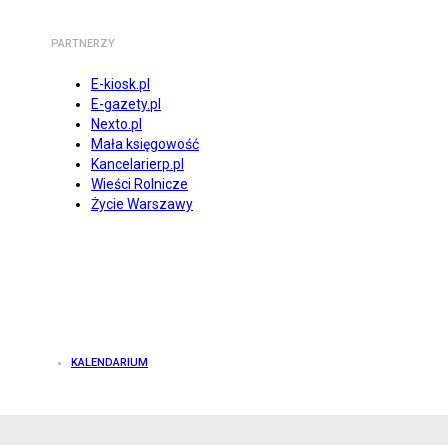
PARTNERZY
E-kiosk.pl
E-gazety.pl
Nexto.pl
Mała księgowość
Kancelarierp.pl
Wieści Rolnicze
Życie Warszawy
KALENDARIUM