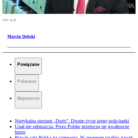
Foto: rp.pl
Marcin Dobski
Powiązane
Polecane
Najnowsze
Nietykalna sierżant „Doris”. Drugie życie tajnej policjantki
Upał nie odpuszcza. Przez Polskę przetoczą się gwałtowne
burze
Prawie cała Polska na czerwono. W apogeum upałów nawet