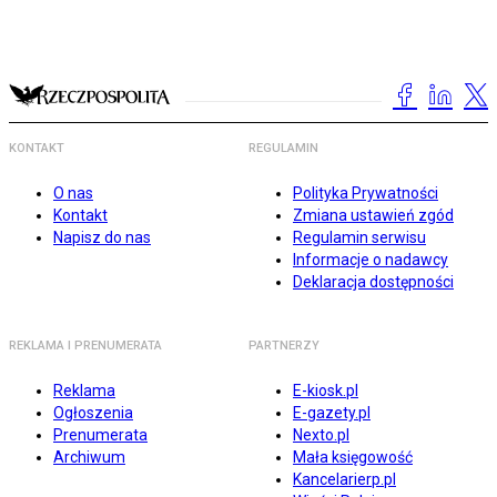
KONTAKT
REGULAMIN
O nas
Polityka Prywatności
Kontakt
Zmiana ustawień zgód
Napisz do nas
Regulamin serwisu
Informacje o nadawcy
Deklaracja dostępności
REKLAMA I PRENUMERATA
PARTNERZY
Reklama
E-kiosk.pl
Ogłoszenia
E-gazety.pl
Prenumerata
Nexto.pl
Archiwum
Mała księgowość
Kancelarierp.pl