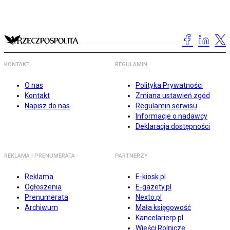
KONTAKT
REGULAMIN
O nas
Polityka Prywatności
Kontakt
Zmiana ustawień zgód
Napisz do nas
Regulamin serwisu
Informacje o nadawcy
Deklaracja dostępności
REKLAMA I PRENUMERATA
PARTNERZY
Reklama
E-kiosk.pl
Ogłoszenia
E-gazety.pl
Prenumerata
Nexto.pl
Archiwum
Mała księgowość
Kancelarierp.pl
Wieści Rolnicze