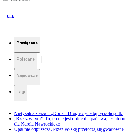
Foto: materiały prasowe
blik
Powiązane
Polecane
Najnowsze
Tagi
Nietykalna sierżant „Doris”. Drugie życie tajnej policjantki
„Rzecz w tym”: To, co nie jest dobre dla państwa, jest dobre
dla Karola Nawrockiego
Upał nie odpuszcza. Przez Polskę przetoczą się gwałtowne