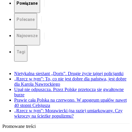
Powiązane
Polecane
Najnowsze
Tagi
Nietykalna sierżant „Doris”. Drugie życie tajnej policjantki
„Rzecz w tym”: To, co nie jest dobre dla państwa, jest dobre
dla Karola Nawrockiego
Upał nie odpuszcza. Przez Polskę przetoczą się gwałtowne
burze
Prawie cała Polska na czerwono. W apogeum upałów nawet
40 stopni Celsjusza
„Rzecz w tym”: Morawiecki (na razie) umiarkowany. Czy
wkroczy na ścieżkę populizmu?
Promowane treści