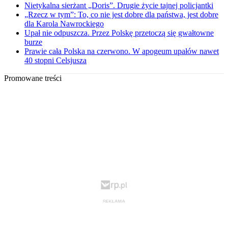
Nietykalna sierżant „Doris”. Drugie życie tajnej policjantki
„Rzecz w tym”: To, co nie jest dobre dla państwa, jest dobre
dla Karola Nawrockiego
Upał nie odpuszcza. Przez Polskę przetoczą się gwałtowne
burze
Prawie cała Polska na czerwono. W apogeum upałów nawet
40 stopni Celsjusza
Promowane treści