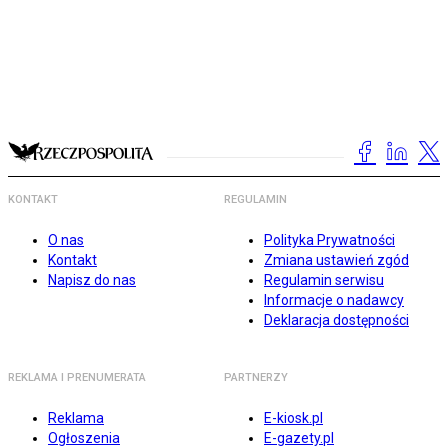
KONTAKT
REGULAMIN
O nas
Polityka Prywatności
Kontakt
Zmiana ustawień zgód
Napisz do nas
Regulamin serwisu
Informacje o nadawcy
Deklaracja dostępności
REKLAMA I PRENUMERATA
PARTNERZY
Reklama
E-kiosk.pl
Ogłoszenia
E-gazety.pl