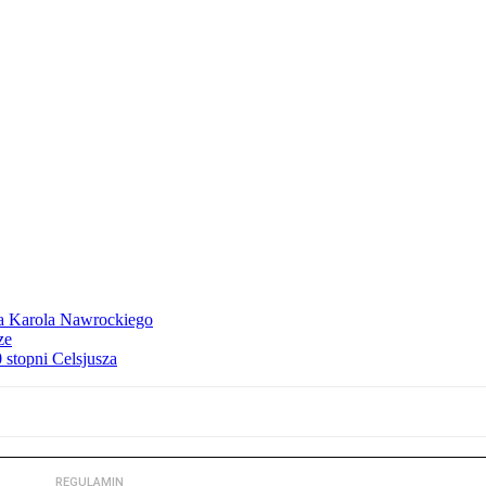
dla Karola Nawrockiego
ze
stopni Celsjusza
REGULAMIN