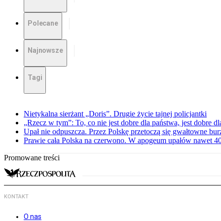
Polecane
Najnowsze
Tagi
Nietykalna sierżant „Doris”. Drugie życie tajnej policjantki
„Rzecz w tym”: To, co nie jest dobre dla państwa, jest dobre 
Upał nie odpuszcza. Przez Polskę przetoczą się gwałtowne bur
Prawie cała Polska na czerwono. W apogeum upałów nawet 40 
Promowane treści
KONTAKT
O nas