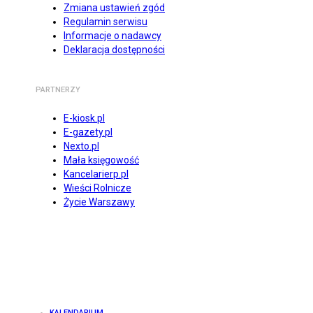
Zmiana ustawień zgód
Regulamin serwisu
Informacje o nadawcy
Deklaracja dostępności
PARTNERZY
E-kiosk.pl
E-gazety.pl
Nexto.pl
Mała księgowość
Kancelarierp.pl
Wieści Rolnicze
Życie Warszawy
KALENDARIUM