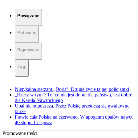
Powiązane
Polecane
Najnowsze
Tagi
Nietykalna sierżant „Doris”. Drugie życie tajnej policjantki
„Rzecz w tym”: To, co nie jest dobre dla państwa, jest dobre
dla Karola Nawrockiego
Upał nie odpuszcza. Przez Polskę przetoczą się gwałtowne
burze
Prawie cała Polska na czerwono. W apogeum upałów nawet
40 stopni Celsjusza
Promowane treści