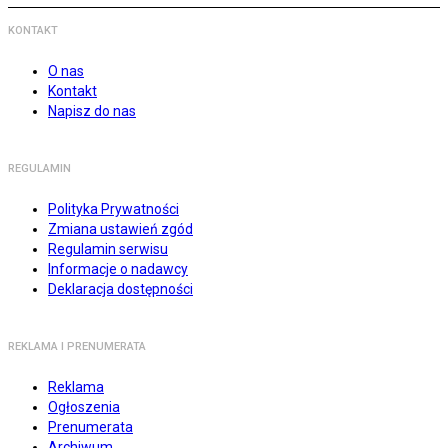
KONTAKT
O nas
Kontakt
Napisz do nas
REGULAMIN
Polityka Prywatności
Zmiana ustawień zgód
Regulamin serwisu
Informacje o nadawcy
Deklaracja dostępności
REKLAMA I PRENUMERATA
Reklama
Ogłoszenia
Prenumerata
Archiwum