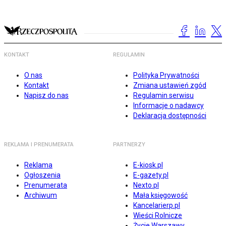
KONTAKT
REGULAMIN
O nas
Polityka Prywatności
Kontakt
Zmiana ustawień zgód
Napisz do nas
Regulamin serwisu
Informacje o nadawcy
Deklaracja dostępności
REKLAMA I PRENUMERATA
PARTNERZY
Reklama
E-kiosk.pl
Ogłoszenia
E-gazety.pl
Prenumerata
Nexto.pl
Archiwum
Mała księgowość
Kancelarierp.pl
Wieści Rolnicze
Życie Warszawy