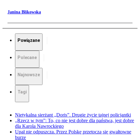
Janina Blikowska
Powiązane
Polecane
Najnowsze
Tagi
Nietykalna sierżant „Doris”. Drugie życie tajnej policjantki
„Rzecz w tym”: To, co nie jest dobre dla państwa, jest dobre
dla Karola Nawrockiego
Upał nie odpuszcza. Przez Polskę przetoczą się gwałtowne
burze