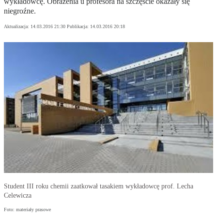
wykładowcę. Obrażenia u profesora na szczęście okazały się
niegroźne.
Aktualizacja:
14.03.2016 21:30
Publikacja:
14.03.2016 20:18
Student III roku chemii zaatkował tasakiem wykładowcę prof. Lecha
Celewicza
Foto: materiały prasowe