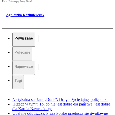
Foto: Fotorzepa, Jerzy Dudek
Agnieszka Kazimierczuk
Powiązane
Polecane
Najnowsze
Tagi
Nietykalna sierżant „Doris”. Drugie życie tajnej policjantki
„Rzecz w tym”: To, co nie jest dobre dla państwa, jest dobre
dla Karola Nawrockiego
Upał nie odpuszcza. Przez Polskę przetoczą się gwałtowne