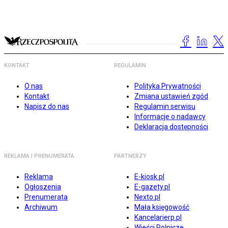
KONTAKT
REGULAMIN
O nas
Polityka Prywatności
Kontakt
Zmiana ustawień zgód
Napisz do nas
Regulamin serwisu
Informacje o nadawcy
Deklaracja dostępności
REKLAMA I PRENUMERATA
PARTNERZY
Reklama
E-kiosk.pl
Ogłoszenia
E-gazety.pl
Prenumerata
Nexto.pl
Archiwum
Mała księgowość
Kancelarierp.pl
Wieści Rolnicze