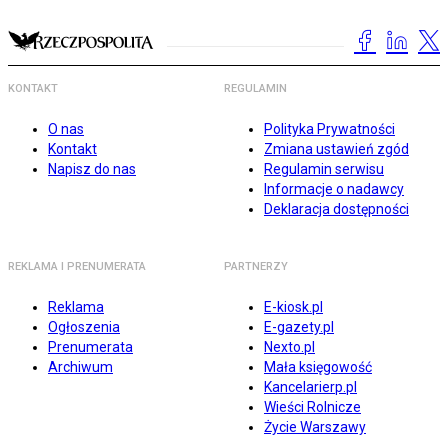
KONTAKT
REGULAMIN
O nas
Polityka Prywatności
Kontakt
Zmiana ustawień zgód
Napisz do nas
Regulamin serwisu
Informacje o nadawcy
Deklaracja dostępności
REKLAMA I PRENUMERATA
PARTNERZY
Reklama
E-kiosk.pl
Ogłoszenia
E-gazety.pl
Prenumerata
Nexto.pl
Archiwum
Mała księgowość
Kancelarierp.pl
Wieści Rolnicze
Życie Warszawy