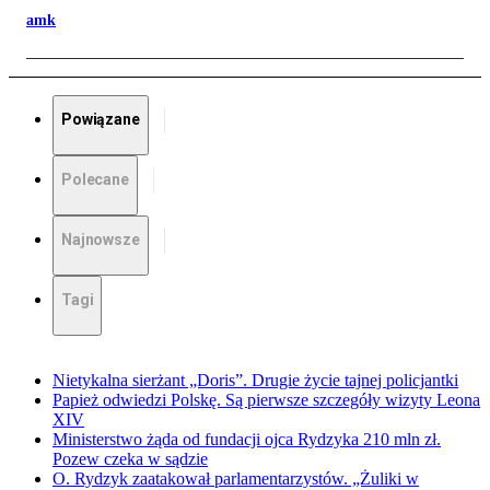
amk
Powiązane
Polecane
Najnowsze
Tagi
Nietykalna sierżant „Doris”. Drugie życie tajnej policjantki
Papież odwiedzi Polskę. Są pierwsze szczegóły wizyty Leona
XIV
Ministerstwo żąda od fundacji ojca Rydzyka 210 mln zł.
Pozew czeka w sądzie
O. Rydzyk zaatakował parlamentarzystów. „Żuliki w