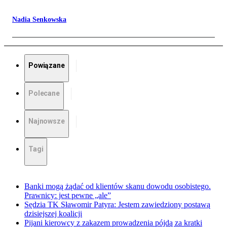
Nadia Senkowska
Powiązane
Polecane
Najnowsze
Tagi
Banki mogą żądać od klientów skanu dowodu osobistego.
Prawnicy: jest pewne „ale”
Sędzia TK Sławomir Patyra: Jestem zawiedziony postawą
dzisiejszej koalicji
Pijani kierowcy z zakazem prowadzenia pójdą za kratki