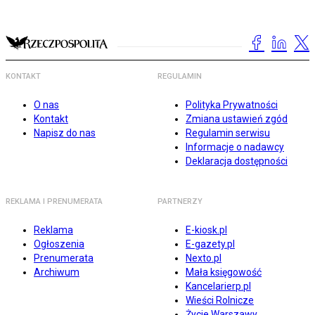
KONTAKT
REGULAMIN
O nas
Polityka Prywatności
Kontakt
Zmiana ustawień zgód
Napisz do nas
Regulamin serwisu
Informacje o nadawcy
Deklaracja dostępności
REKLAMA I PRENUMERATA
PARTNERZY
Reklama
E-kiosk.pl
Ogłoszenia
E-gazety.pl
Prenumerata
Nexto.pl
Archiwum
Mała księgowość
Kancelarierp.pl
Wieści Rolnicze
Życie Warszawy